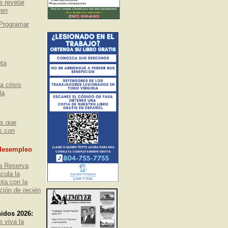
e revelar
ren
Programar
eta
a crisis
la
es que
s con
 desempleo
la Reserva
cula la
ta con la
ción de recién
nidos 2026:
e viva la