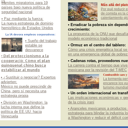
IA
trámites migratorios para 19
Más allá del plat
países bajo nueva política de
Por qué reducir e
seguridad nacional
de comida es la c
calentamiento gl
• Paz mediante la fuerza:
La nueva estrategia de dominio
• Erradicar la pobreza sin depend
hemisférico de Estados Unidos
crecimiento:
La propuesta de la ONU que desafía
La IA devora empleos corporativos:
modelo económico tradicional
• Sueño del trabajo
• Ormuz en el centro del tablero:
estable se
Cómo una crisis energética local se
desvanece
en una emergencia global de pobrez
• Del proteccionismo a la
cooperació: Cómo el plan
• Cadenas rotas, proveedores nue
quinquenal chino busca
La carrera contra el tiempo que vive 
estabilizar al mundo
mexicana por la revisión del T-MEC
Combustible caro y c
• ¿Sustituir o negociar? Expertos
La tormenta per
advierten:
encarece los vue
México no puede prescindir de
turismo mundial
China, pero sí necesita una
• Un orden internacional en trans
estrategia propia
Las implicaciones económicas y geo
de la crisis iraní
• División en Washington: la
lucha interna que define la
• Aranceles mexicanos a productos 
política de EE.UU. hacia
estrategia para blindar la industria l
Venezuela
a Washington y reducir el déficit co