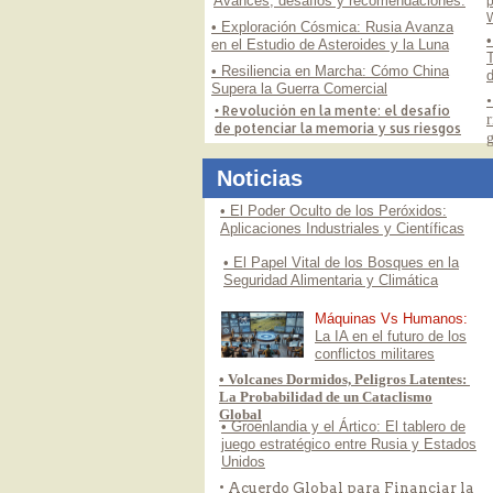
Avances, desafios y recomendaciones.
• Exploración Cósmica: Rusia Avanza
•
en el Estudio de Asteroides y la Luna
T
• Resiliencia en Marcha: Cómo China
Supera la Guerra Comercial
•
• Revolución en la mente: el desafío
r
de potenciar la memoria y sus riesgos
g
Noticias
• El Poder Oculto de los Peróxidos:
Aplicaciones Industriales y Científicas
• El Papel Vital de los Bosques en la
Seguridad Alimentaria y Climática
Máquinas Vs Humanos:
La IA en el futuro de los
conflictos militares
• Volcanes Dormidos, Peligros Latentes:
La Probabilidad de un Cataclismo
Global
• Groenlandia y el Ártico: El tablero de
juego estratégico entre Rusia y Estados
Unidos
• Acuerdo Global para Financiar la