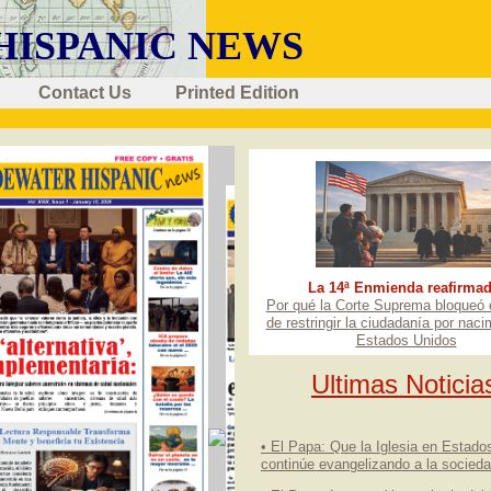
HISPANIC NEWS
Contact Us
Printed Edition
La 14ª Enmienda reafirmad
Por qué la Corte Suprema bloqueó e
de restringir la ciudadanía por naci
Estados Unidos
Ultimas Notici
• El Papa: Que la Iglesia en Estado
continúe evangelizando a la socied