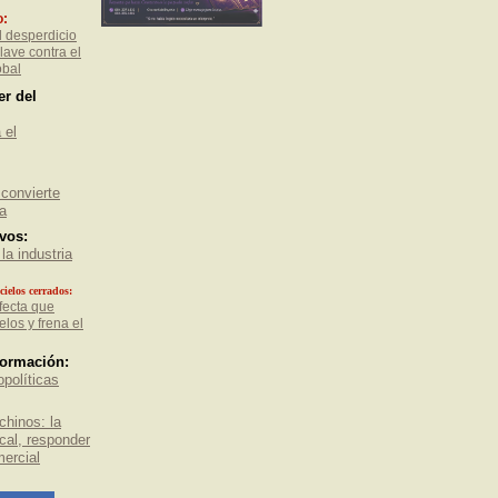
o:
l desperdicio
lave contra el
obal
er del
 el
 convierte
a
vos:
la industria
ielos cerrados:
fecta que
los y frena el
formación:
políticas
chinos: la
ocal, responder
mercial