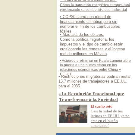
Cómo la transición energética europea está
erosionando su competitividad industrial
• COP30 cierra con récord de
financiamiento climático pero sin
nombrar el fin de los combustibles
fósiles
• Más allá de los dólares:
Cómo la política migratoria, los
impuestos y el tipo de cambio están
erosionando las remesas y el ingreso
real de millones en México
• Acuerdo preliminar en Kuala Lumpur abre
la puerta a una nueva etapa en las
relaciones económicas entre China y
EE.UU.
• Restricciones migratorias podrían restar
15,7 millones de trabajadores a EE.UU.
para el 2035
• La Revolución Emocional que
Transformará la Sociedad
El sueño roto:
Casi la mitad de los
latinos en EE.UU. ya no
cree en el ‘sueño
americano’