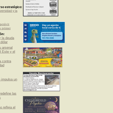
rso estratégico:
versidad y la
perávit
o primer
ón:
y la deuda
dólar
u arsenal
 Este y el
a contra
dad
o impulsa un
redefine las
s
 refleja el