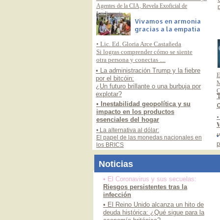
Agentes de la CIA, Revela Exoficial de
p
Inteligencia
Vivamos en armonía
gracias a la empatía
• Lic. Ed. Gloria Arce Castañeda
Si logras comprender cómo se siente
otra persona y conectas ....
• La administración Trump y la fiebre
E
por el bitcóin:
M
¿Un futuro brillante o una burbuja por
C
explotar?
T
• Inestabilidad geopolítica y su
C
impacto en los productos
•
esenciales del hogar
V
• La alternativa al dólar:
.
•
El papel de las monedas nacionales en
p
los BRICS
Noticias
• El Coronavirus y sus secuelas:
Riesgos persistentes tras la
infección
• El Reino Unido alcanza un hito de
deuda histórica: ¿Qué sigue para la