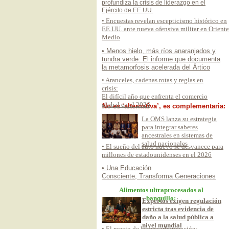
profundiza la crisis de liderazgo en el
Ejército de EE.UU.
• Encuestas revelan escepticismo histórico en
EE.UU. ante nueva ofensiva militar en Oriente
Medio
• Menos hielo, más ríos anaranjados y
tundra verde: El informe que documenta
la metamorfosis acelerada del Ártico
• Aranceles, cadenas rotas y reglas en
crisis:
El difícil año que enfrenta el comercio
global en el 2026
No es ‘alternativa’, es complementaria:
La OMS lanza su estrategia
para integrar saberes
ancestrales en sistemas de
salud nacionales
• El sueño del auto nuevo se desvanece para
millones de estadounidenses en el 2026
• Una Educación
Consciente, Transforma Generaciones
Alimentos ultraprocesados al
banquillo:
Expertos exigen regulación
estricta tras evidencia de
daño a la salud pública a
nivel mundial
• El precio de la descarbonización: