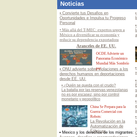
Noticias
• Convierte tus Desafios en
•
Oportunidades e Impulsa tu Progreso
b
Personal
• Más allá del T-MEC: expertos urgen a
México a diversificar su economía y
a
reducir su dependencia exportadora
Aranceles de EE. UU.
OCDE Advierte un
Panorama Económico
Mundial Más Sombrío
por
• ONU advierte sobre violaciones a los
r
derechos humanos en deportaciones
desde EE. UU.
•
E
• ¿Quién se queda con el crudo?
La batalla por las reservas venezolanas
no es por escasez, sino por control
a
monetario y geopolítico
•
China Se Prepara para la
Guerra Comercial con
Robots:
•
La Revolución en la
Automatización de
•
Fábricas
• Mexico y los derechos de los migrantes: