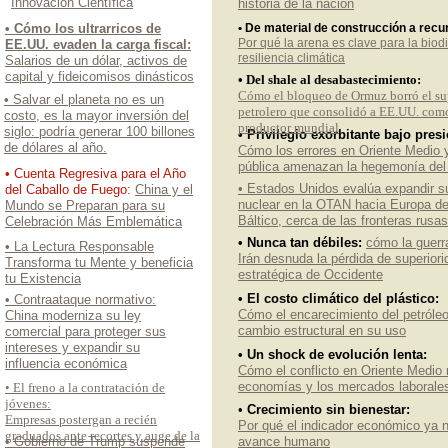
Innovación Científica
historia de la nación
• Cómo los ultrarricos de
• De material de construcción a recu
Por qué la arena es clave para la biodi
EE.UU. evaden la carga fiscal:
resiliencia climática
Salarios de un dólar, activos de
capital y fideicomisos dinásticos
• Del shale al desabastecimiento:
Cómo el bloqueo de Ormuz borró el su
• Salvar el planeta no es un
petrolero que consolidó a EE.UU. com
costo, es la mayor inversión del
productor mundial
siglo: podría generar 100 billones
• Privilegio exorbitante bajo presi
de dólares al año.
Cómo los errores en Oriente Medio 
pública amenazan la hegemonía del 
• Cuenta Regresiva para el Año
• Estados Unidos evalúa expandir s
del Caballo de Fuego:
China y el
nuclear en la OTAN hacia Europa del
Mundo se Preparan para su
Báltico, cerca de las fronteras rusas
Celebración Más Emblemática
• Nunca tan débiles:
cómo la guerr
• La Lectura Responsable
Irán desnuda la pérdida de superiori
Transforma tu Mente y beneficia
estratégica de Occidente
tu Existencia
• El costo climático del plástico:
• Contraataque normativo:
Cómo el encarecimiento del petróle
China moderniza su ley
cambio estructural en su uso
comercial para proteger sus
intereses y expandir su
• Un shock de evolución lenta:
influencia económica
Cómo el conflicto en Oriente Medio 
economías y los mercados laborale
• El freno a la contratación de
jóvenes:
•
Crecimiento sin bienestar:
Empresas postergan a recién
Por qué el indicador económico ya no
graduados ante recortes y auge de la
• Gobierno de Trump suspende
avance humano