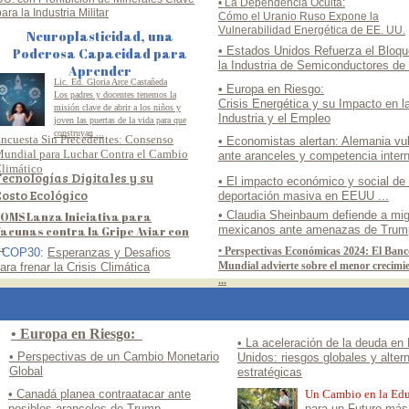
• La Dependencia Oculta:
ara la Industria Militar
Cómo el Uranio Ruso Expone la
Vulnerabilidad Energética de EE. UU.
Neuroplasticidad, una
• Estados Unidos Refuerza el Bloqu
Poderosa Capacidad para
la Industria de Semiconductores de
Aprender
Lic. Ed. Gloria Arce Castañeda
• Europa en Riesgo:
Los padres y docentes tenemos la
Crisis Energética y su Impacto en l
misión clave de abrir a los niños y
Industria y el Empleo
joven las puertas de la vida para que
construyan ...
ncuesta Sin Precedentes: Consenso
• Economistas alertan: Alemania vu
undial para Luchar Contra el Cambio
ante aranceles y competencia inter
limático
ecnologías Digitales y su
• El impacto económico y social de
osto Ecológico
deportación masiva en EEUU ...
• Claudia Sheinbaum defiende a mi
 OMS Lanza Iniciativa para
mexicanos ante amenazas de Trum
acunas contra la Gripe Aviar con
..
• Perspectivas Económicas 2024: El Banc
 COP30:
Esperanzas y Desafios
Mundial advierte sobre el menor crecimi
ara frenar la Crisis Climática
...
• Europa en Riesgo:
• La aceleración de la deuda en
• Perspectivas de un Cambio Monetario
Unidos: riesgos globales y alter
Global
estratégicas
• Canadá planea contraatacar ante
Un Cambio en la Ed
posibles aranceles de Trump
para un Futuro más