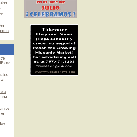
eales
”
 de
ha:
recen,
stre
IB cae
www.twhispanicnews.com
uctos
al
ible
aria
ornios
 en
 los