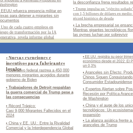
por Impuesto a Remesas Propuesto en
la desconfianza frena resultados r
Washington
• Trump impulsa un “ejército soñado
 EEUU refuerza presencia militar en
con 1,5 billones de dólares en medio
exas para detener a migrantes sin
récord histórico de deuda
documentos
• La brecha empresarial se ensanc
 Uno de cada cuatro empleos en
Mientras gigantes tecnológicos flo
iesgo de transformación por la IA
las pymes luchan por sobrevivir
enerativa, revela informe global
• Nuevas exenciones e
• EE.UU. registra su peor trime
económico desde el 2022: El P
incentivos para fabricantes
un 0,3%
locales
• Operativo federal rastrea a 450,000
• Aranceles sin Efecto: Prod
menores migrantes acogidos durante
Chinos Siguen Conquistando 
gobierno de Biden
Consumidor Estadounidense
• Trabajadores de Detroit respaldan
• Expertos Alertan sobre Pos
la guerra comercial de Trump pese a
Recesión por Política Arancel
las consecuencias
de Washington
• China y el auge de los unic
• Récord Trágico:
tecnológicos: Un ecosistema
Casi 9,000 Migrantes Fallecidos en el
expansión
2024
• La alianza asiática frente a
• China y EE. UU.: Entre la Rivalidad
aranceles de Trump
Comercial y la Interdependencia Global