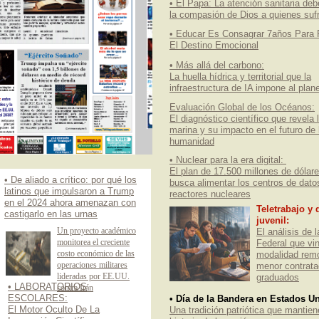
• El Papa: La atención sanitaria deb
la compasión de Dios a quienes suf
• Educar Es Consagrar 7años Para 
El Destino Emocional
• Más allá del carbono:
La huella hídrica y territorial que la
infraestructura de IA impone al plan
Evaluación Global de los Océanos:
El diagnóstico científico que revela l
marina y su impacto en el futuro de 
humanidad
• Nuclear para la era digital:
El plan de 17.500 millones de dólar
• De aliado a crítico: por qué los
busca alimentar los centros de dato
latinos que impulsaron a Trump
reactores nucleares
en el 2024 ahora amenazan con
Teletrabajo y
castigarlo en las urnas
juvenil:
Un proyecto académico
El análisis de 
monitorea el creciente
Federal que vin
costo económico de las
modalidad remo
operaciones militares
menor contrata
lideradas por EE.UU.
graduados
• LABORATORIOS
contra Irán
ESCOLARES:
• Día de la Bandera en Estados U
El Motor Oculto De La
Una tradición patriótica que mantien