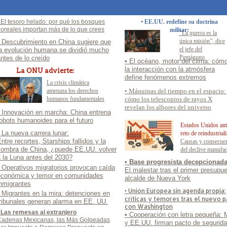
 El tesoro helado: por qué los bosques
• EE.UU. redefine su doctrina
oreales importan más de lo que crees
militar:
“La guerra es la
única misión”, dice
• Descubrimiento en China sugiere que
el jefe del
la evolución humana se dividió mucho
Pentágono
ntes de lo creído
• El océano, motor del clima: cóm
la interacción con la atmósfera
La ONU advierte:
define fenómenos extremos
La crisis climática
amenaza los derechos
• Máquinas del tiempo en el espacio:
humanos fundamentales
cómo los telescopios de rayos X
revelan los albores del universo
• Innovación en marcha: China entrena
obots humanoides para el futuro
Estados Unidos ant
 La nueva carrera lunar:
reto de reindustriali
ntre recortes, Starships fallidos y la
Causas y consecue
sombra de China, ¿puede EE.UU. volver
del declive manufac
 la Luna antes del 2030?
• Base progresista decepcionad
 Operativos migratorios provocan caída
El malestar tras el primer presupue
económica y temor en comunidades
alcalde de Nueva York
inmigrantes
• Unión Europea sin agenda propia:
 Migrantes en la mira: detenciones en
críticas y temores tras el nuevo 
tribunales generan alarma en EE. UU.
con Washington
 Las remesas al extranjero
• Cooperación con letra pequeña: 
Cadenas Mexicanas, las Más Golpeadas
y EE.UU. firman pacto de segurida