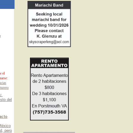
o
e el
zarse:
ncias
turero
a:
sto del
pacto
México
d, pero