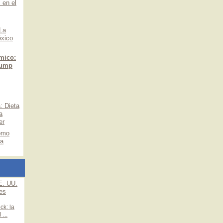
 en el
 La
éxico
mico:
rump
: Dieta
a
er
ómo
la
E. UU.
es
ck: la
...