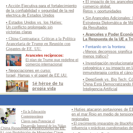
• El impacto de los aranceles
• Acción Ejecutiva para el fortalecimiento
comercio global:
de la confiabilidad y seguridad de la red
Retos y oportunidades
electrica de Estados Unidos
• Sin Aranceles Adicionales:
• Estados Unidos vs. los Hutíes:
Estrategia Diplomática de M
Un conflicto prolongado sin
da Resultados
victorias claras
• Aranceles y Poder Econó
• China Contraataca: Críticas a la Política
La Respuesta de la UE a T
Arancelaria de Trump en Reunión con
• Fentanilo en la frontera:
Gigantes de EE. UU.
¿Menos decomisos significa
Aranceles recíprocos:
menos tráfico?
El plan de Trump que redefine el
• Investigación revolucionaria
comercio internacional
cetogénica y su impacto en l
• Negociaciones en curso:
inmunoterapia contra el cánc
Israel, Hamas y el papel de EE.UU.
• DeepSeek vs. Big Tech: C
Sé héroe de tu
China Está Democratizando 
propia vida
Inteligencia Artificial
• Hutíes atacaron portaviones de E
• En la Educación
en el mar Rojo en medio de tension
Contemporánea
regionales
Claves para Potenciar el
• El crecimiento imparable de BlackRo
Desarrollo Integral de los Niños
influencia y prácticas cuestionadas del 
• China Responde a Restricciones de EE.
UU. con Prohibición de Minerales Clave