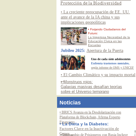
Protección de la Biodiversidad
• La creciente preocupación de EE. UU.
ante el avance de la IA china y sus
implicaciones geopolíticas
• Forjando Ciudadanos del
Futuro:
La Imperiosa Necesidad de la
Educación Cívica en las
Escuelas
Jubileo 2025:
Apertura de la Puerta
Santa
Uno de cada siete adolescentes
Enfrenta trastornos mentales,
según informe de OMS y UNICEF
• El Cambio Climático y su impacto mortal
...
• Monstruos rojos:
Galaxias masivas desafían teorías
sobre el Universo temprano
Noticias
• BRICS Avanza en la Desdolarización con
Plataforma de Blockchain, Afirma Experto
Financiero
• La Dieta y la Diabetes:
Factores Clave en la Inactivación de
Genes ...
• Intercambio de Prisioneros con Rusia Incluye