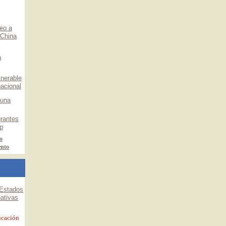
eo a
 China
a
lnerable
nacional
 una
grantes
p
o
ento
 Estados
nativas
ucación