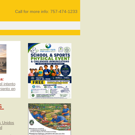
Call for more info: 757-474-1233
a:
l intento
miento en
as
s Unidos
ad